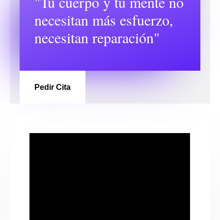
"Tu cuerpo y tu mente no
necesitan más esfuerzo,
necesitan reparación"
Pedir Cita