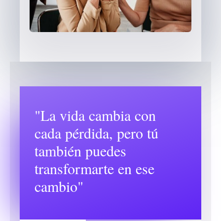
"La vida cambia con
cada pérdida, pero tú
también puedes
transformarte en ese
cambio"